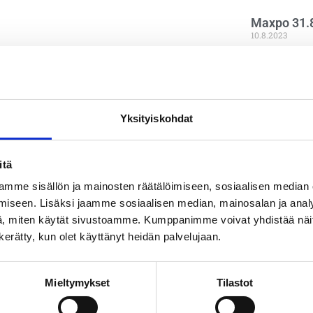
Maxpo 31.8
10.8.2023
Maxpo järjest
2.9.2023. Tul
Nähdään messui
https://maxp
Yksityiskohdat
Lue lisää »
itä
mme sisällön ja mainosten räätälöimiseen, sosiaalisen median
iseen. Lisäksi jaamme sosiaalisen median, mainosalan ja analy
, miten käytät sivustoamme. Kumppanimme voivat yhdistää näitä t
PYYDÄ TARJOUS
n kerätty, kun olet käyttänyt heidän palvelujaan.
OTA YHTEYTTÄ
Mieltymykset
Tilastot