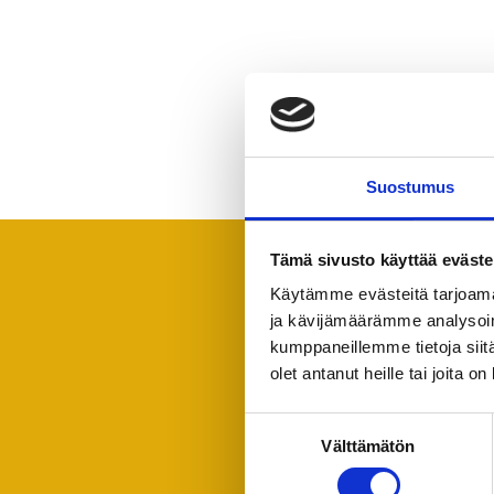
Suostumus
Tämä sivusto käyttää eväste
Käytämme evästeitä tarjoama
ja kävijämäärämme analysoim
kumppaneillemme tietoja siitä
olet antanut heille tai joita o
Suostumuksen
Välttämätön
valinta