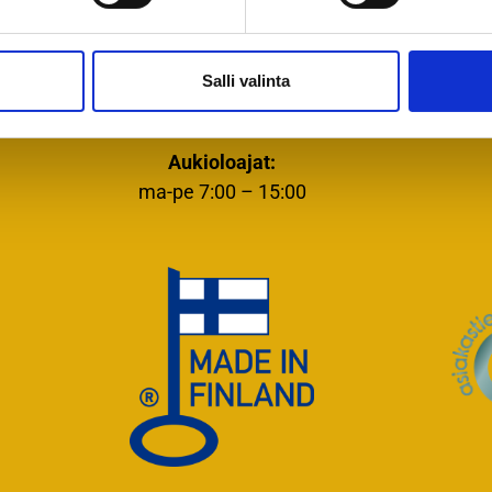
SOUKKIO OY
Salli valinta
Niemenmaantie 1
36760 LUOPIOINEN
Aukioloajat:
ma-pe 7:00 – 15:00