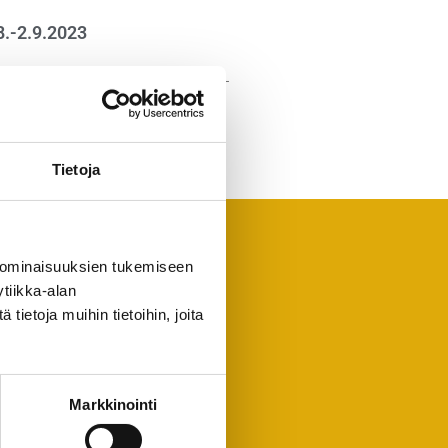
.-2.9.2023
etään Hyvinkään lentokentällä 31.8. –
e poikkeamaan osastollamme B134!
lla! Lisätietoja:
o.messukeskus.com/
Tietoja
 ominaisuuksien tukemiseen
tiikka-alan
ietoja muihin tietoihin, joita
Markkinointi