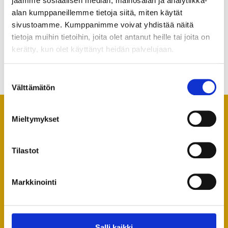
jaamme sosiaalisen median, mainosalan ja analytiikka-
alan kumppaneillemme tietoja siitä, miten käytät
Maxpo 31.8.-2.9.2023
sivustoamme. Kumppanimme voivat yhdistää näitä
10.8.2023
tietoja muihin tietoihin, joita olet antanut heille tai joita on
Maxpo järjestetään Hyvinkään lentokentällä 31.8. – 2.9.2023. Tule
kerätty, kun olet käyttänyt heidän palvelujaan.
poikkeamaan osastollamme B134! Nähdään messuilla! Lisätietoja:
https://maxpo.messukeskus.com/
Suostumuksen
Lue lisää »
Välttämätön
valinta
Mieltymykset
PYYDÄ TARJOUS
Tilastot
OTA YHTEYTTÄ
Markkinointi
SOUKKIO OY
Niemenmaantie 1
Salli kaikki