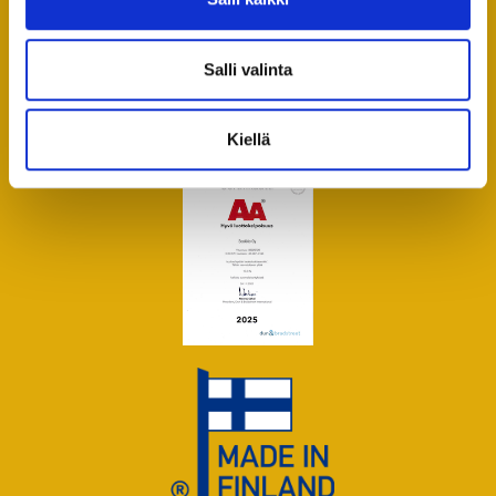
36760 LUOPIOINEN
Aukioloajat:
Salli valinta
ma-pe 7:00 – 15:00
Kiellä