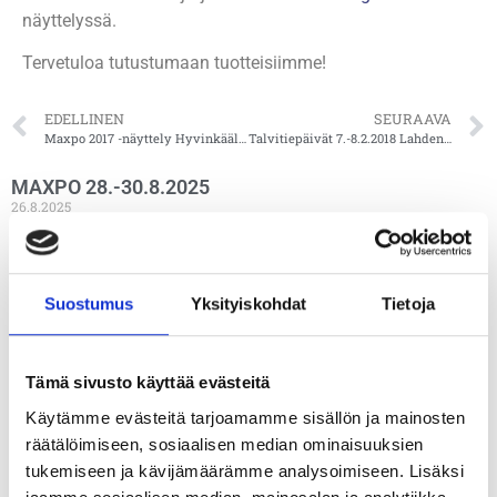
näyttelyssä.
Tervetuloa tutustumaan tuotteisiimme!
EDELLINEN
SEURAAVA
Maxpo 2017 -näyttely Hyvinkäällä 7.-9.9.2017
Talvitiepäivät 7.-8.2.2018 Lahden Messukeskuksessa
MAXPO 28.-30.8.2025
26.8.2025
Maxpo järjestetään 28.-30.8.2025 Hyvinkään lentokentällä. Meidät
löytää osastolta B18
Suostumus
Yksityiskohdat
Tietoja
Lue lisää »
LEPAA 2025
Tämä sivusto käyttää evästeitä
8.8.2025
Käytämme evästeitä tarjoamamme sisällön ja mainosten
Lepaa 2025 järjestetään 14.-16. elokuuta. Meidät löytää osastolta
U7. Katso lisää tapahtumasta:
räätälöimiseen, sosiaalisen median ominaisuuksien
tukemiseen ja kävijämäärämme analysoimiseen. Lisäksi
Lue lisää »