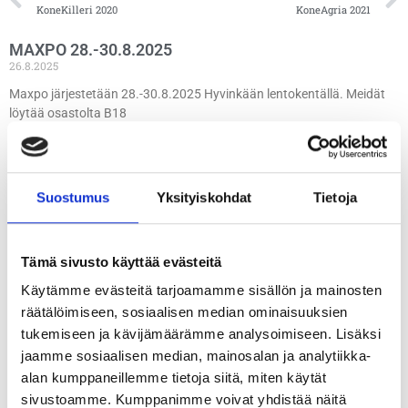
KoneKilleri 2020
KoneAgria 2021
MAXPO 28.-30.8.2025
26.8.2025
Maxpo järjestetään 28.-30.8.2025 Hyvinkään lentokentällä. Meidät
löytää osastolta B18
Lue lisää »
LEPAA 2025
Suostumus
Yksityiskohdat
Tietoja
8.8.2025
Lepaa 2025 järjestetään 14.-16. elokuuta. Meidät löytää osastolta
U7. Katso lisää tapahtumasta:
Tämä sivusto käyttää evästeitä
Käytämme evästeitä tarjoamamme sisällön ja mainosten
Lue lisää »
räätälöimiseen, sosiaalisen median ominaisuuksien
tukemiseen ja kävijämäärämme analysoimiseen. Lisäksi
Maxpo 31.8.-2.9.2023
jaamme sosiaalisen median, mainosalan ja analytiikka-
10.8.2023
alan kumppaneillemme tietoja siitä, miten käytät
Maxpo järjestetään Hyvinkään lentokentällä 31.8. – 2.9.2023. Tule
sivustoamme. Kumppanimme voivat yhdistää näitä
poikkeamaan osastollamme B134! Nähdään messuilla! Lisätietoja: