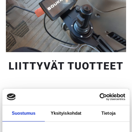
LIITTYVÄT TUOTTEET
Suostumus
Yksityiskohdat
Tietoja