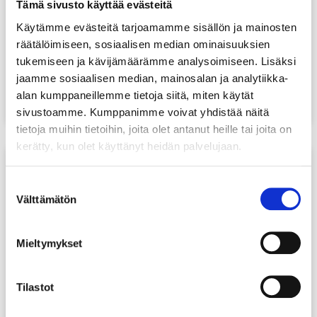
Tämä sivusto käyttää evästeitä
Käytämme evästeitä tarjoamamme sisällön ja mainosten
räätälöimiseen, sosiaalisen median ominaisuuksien
tukemiseen ja kävijämäärämme analysoimiseen. Lisäksi
jaamme sosiaalisen median, mainosalan ja analytiikka-
JUHANI POLANNELANA/TIELANA
alan kumppaneillemme tietoja siitä, miten käytät
JYRÄPYÖRÄSTÖLLÄ
sivustoamme. Kumppanimme voivat yhdistää näitä
tietoja muihin tietoihin, joita olet antanut heille tai joita on
kerätty, kun olet käyttänyt heidän palvelujaan.
Suostumuksen
Välttämätön
valinta
Mieltymykset
Tilastot