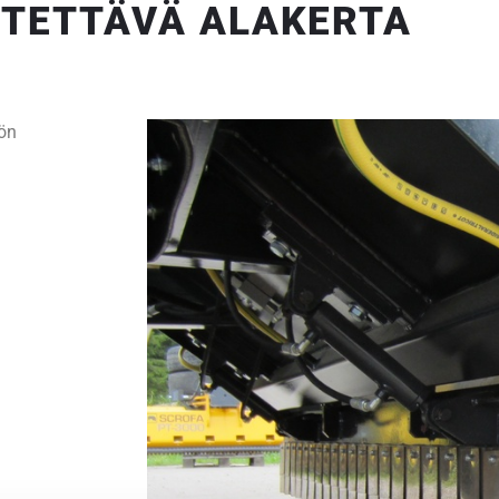
TETTÄVÄ ALAKERTA
öön