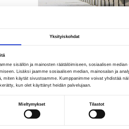
Yksityiskohdat
itä
TTYVÄT TUOTTEET
mme sisällön ja mainosten räätälöimiseen, sosiaalisen median
iseen. Lisäksi jaamme sosiaalisen median, mainosalan ja analy
, miten käytät sivustoamme. Kumppanimme voivat yhdistää näitä t
n kerätty, kun olet käyttänyt heidän palvelujaan.
Mieltymykset
Tilastot