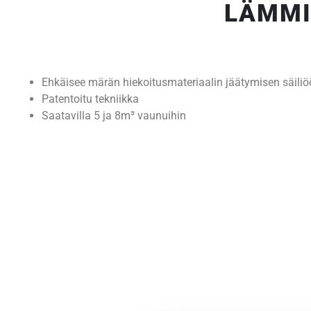
LÄMMI
Ehkäisee märän hiekoitusmateriaalin jäätymisen säili
Patentoitu tekniikka
Saatavilla 5 ja 8m³ vaunuihin