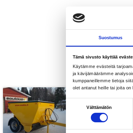
Suostumus
Tämä sivusto käyttää eväste
LII
Käytämme evästeitä tarjoama
ja kävijämäärämme analysoim
kumppaneillemme tietoja siitä
olet antanut heille tai joita o
Suostumuksen
Välttämätön
valinta