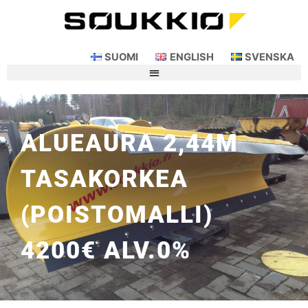
SUOMI
ENGLISH
SVENSKA
ALUEAURA 2,44M
TASAKORKEA
(POISTOMALLI)
4200€ ALV.0%