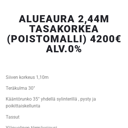
ALUEAURA 2,44M
TASAKORKEA
(POISTOMALLI) 4200€
ALV.0%
Siiven korkeus 1,10m
Teräkulma 30°
Kääntörunko 35° yhdellä sylinterillä , pysty ja
poikittaiskellunta
Tassut
Yläpuolinen törmäysjousi