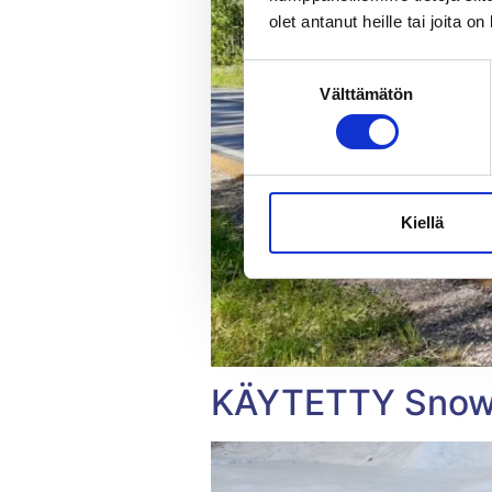
olet antanut heille tai joita o
Suostumuksen
Välttämätön
valinta
Kiellä
KÄYTETTY Snows