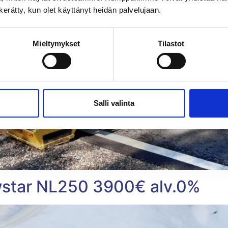
n kerätty, kun olet käyttänyt heidän palvelujaan.
Mieltymykset
Tilastot
Salli valinta
tar NL250 3900€ alv.0%