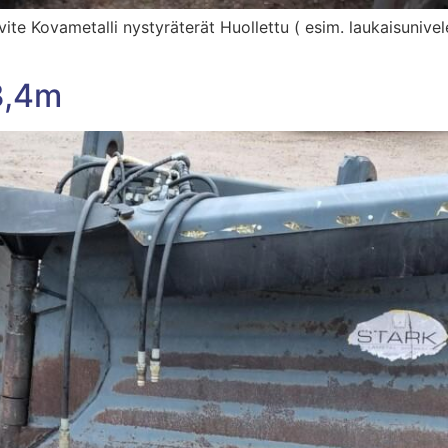
ite Kovametalli nystyräterät Huollettu ( esim. laukaisunivel
3,4m