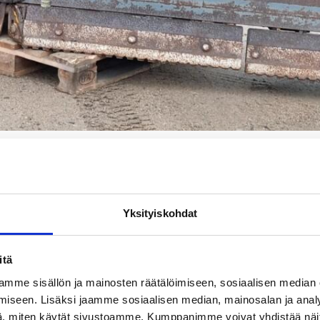
e Hinta 8220€ +alv.
äyttölaite Kire Combi Monito
Yksityiskohdat
itä
mme sisällön ja mainosten räätälöimiseen, sosiaalisen median
iseen. Lisäksi jaamme sosiaalisen median, mainosalan ja analy
, miten käytät sivustoamme. Kumppanimme voivat yhdistää näitä t