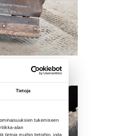
imivaunuun
Tietoja
 ominaisuuksien tukemiseen
tiikka-alan
ietoja muihin tietoihin, joita