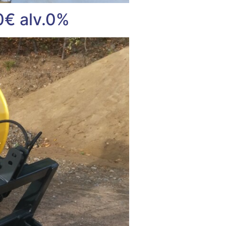
0€ alv.0%