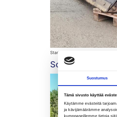
Stark NL3400R Relax Volvo sovit
Soukkio Reunant
Suostumus
Tämä sivusto käyttää eväste
Käytämme evästeitä tarjoama
ja kävijämäärämme analysoim
kumppaneillemme tietoja siitä